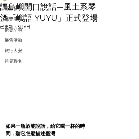
讓島嶼開口說話—風土系琴
新品發售
酒「嶼語 YUYU」正式登場
獲獎消息
已更新：
3月6日
優惠活動
展售活動
旅行大安
跨界聯名
如果一瓶酒能說話，給它喝一杯的時
間，聽它怎麼描述臺灣