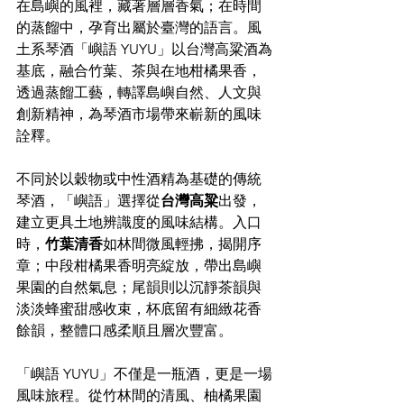
在島嶼的風裡，藏著層層香氣；在時間
的蒸餾中，孕育出屬於臺灣的語言。風
土系琴酒「嶼語 YUYU」以台灣高粱酒為
基底，融合竹葉、茶與在地柑橘果香，
透過蒸餾工藝，轉譯島嶼自然、人文與
創新精神，為琴酒市場帶來嶄新的風味
詮釋。
不同於以穀物或中性酒精為基礎的傳統
琴酒，「嶼語」選擇從
台灣高粱
出發，
建立更具土地辨識度的風味結構。入口
時，
竹葉清香
如林間微風輕拂，揭開序
章；中段柑橘果香明亮綻放，帶出島嶼
果園的自然氣息；尾韻則以沉靜茶韻與
淡淡蜂蜜甜感收束，杯底留有細緻花香
餘韻，整體口感柔順且層次豐富。
「嶼語 YUYU」不僅是一瓶酒，更是一場
風味旅程。從竹林間的清風、柚橘果園