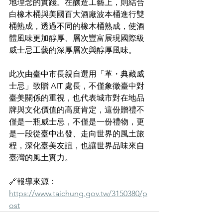
地理念的實踐。在釀造工藝上，則結合
白橡木桶與美國百大酒廠波本桶進行雙
桶熟成，透過不同的橡木桶熟成，使酒
體風味更加醇厚、層次豐富展現國際級
威士忌工藝的深厚層次與醇厚風味。
此次由臺中市長親自選用「革・典藏威
士忌」致贈 AIT 處長，不僅象徵臺中對
臺美關係的重視，也代表城市對在地品
牌與文化價值的高度肯定，這份贈禮不
僅是一瓶威士忌，不僅是一份禮物，更
是一段從臺中出發、走向世界的風土旅
程，深化臺美友誼，也讓世界品味來自
臺灣的風土實力。
🔗報導來源：
https://www.taichung.gov.tw/3150380/p
ost