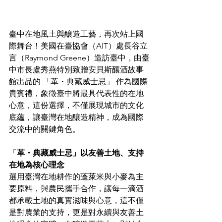
臺中在地風土與釀造工藝，再次站上國
際舞台！美國在臺協會（AIT）處長谷立
言（Raymond Greene）造訪臺中，由臺
中市長盧秀燕特別致贈安貝斯釀酒故事
館出品的 「革・典藏威士忌」 作為國際
貴賓禮，象徵臺中將最具代表性的在地
心意，這份選擇，不僅展現城市的文化
底蘊，讓臺灣在地釀造精神，成為國際
交流中的關鍵角色。
「
革・典藏威士忌」以友善土地、支持
在地為核心理念
選用臺灣在地耕作的蓬萊米與小麥為主
要原料，與農民攜手合作，讓每一滴酒
都承載土地的真實滋味與心意，這不僅
是對農業的支持，更是對永續與友善土