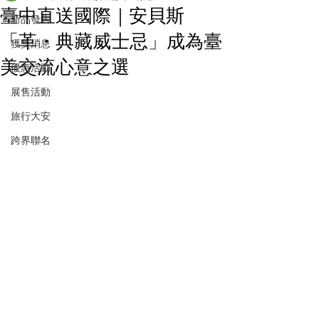
臺中直送國際｜安貝斯
新品發售
「革・典藏威士忌」成為臺
獲獎消息
美交流心意之選
優惠活動
展售活動
旅行大安
跨界聯名