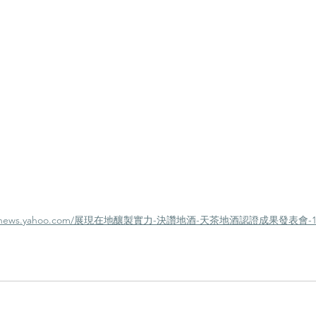
/tw.news.yahoo.com/展現在地釀製實力-決讚地酒-天茶地酒認證成果發表會-1417