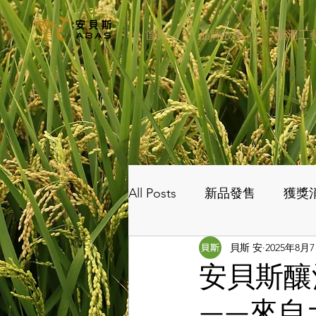
首頁
品牌故事
釀酒工
All Posts
新品發售
獲獎
貝斯 安
2025年8月
安貝斯釀
——來自