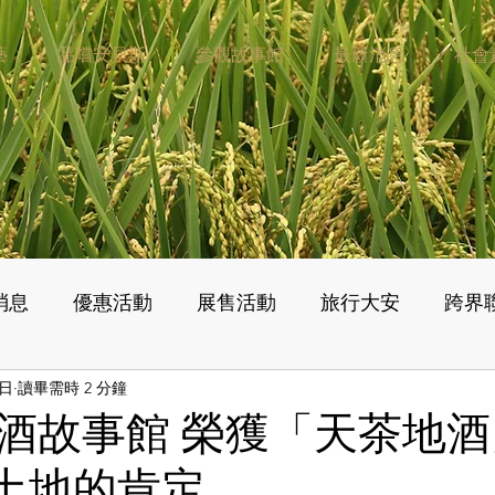
藝
品嚐安貝斯
參觀故事館
最新消息
社會
消息
優惠活動
展售活動
旅行大安
跨界
7日
讀畢需時 2 分鐘
酒故事館 榮獲「天茶地
土地的肯定