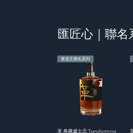
匯匠心｜聯名
東道主聯名系列
快速瀏覽
革.典藏威士忌 Transforming
萃